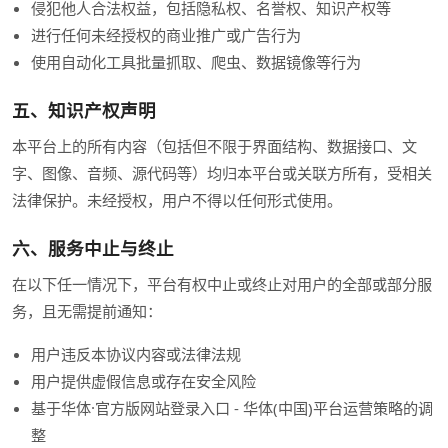
侵犯他人合法权益，包括隐私权、名誉权、知识产权等
进行任何未经授权的商业推广或广告行为
使用自动化工具批量抓取、爬虫、数据镜像等行为
五、知识产权声明
本平台上的所有内容（包括但不限于界面结构、数据接口、文
字、图像、音频、源代码等）均归本平台或关联方所有，受相关
法律保护。未经授权，用户不得以任何形式使用。
六、服务中止与终止
在以下任一情况下，平台有权中止或终止对用户的全部或部分服
务，且无需提前通知：
用户违反本协议内容或法律法规
用户提供虚假信息或存在安全风险
基于华体·官方版网站登录入口 - 华体(中国)平台运营策略的调
整