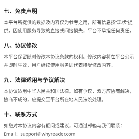
七、免责声明
本平台所提供的数据及内容仅为参考之用，所有信息按“现状”提
供。因使用服务导致的直接或间接损失，平台不承担任何责任。
八、协议修改
本平台保留随时修改本协议条款的权利。修改内容将在平台公示
并即时生效，用户继续使用服务即代表接受修改内容。
九、法律适用与争议解决
本协议适用中华人民共和国法律。如有争议，双方应协商解决，
协商不成的，应提交至平台所在地人民法院处理。
十、联系方式
如您对本协议内容有疑问或建议，可通过邮箱与我们联系：
Email：support@whyreader.com