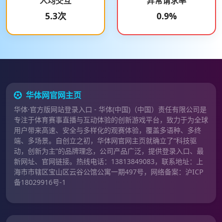
人均交互
异常请求率
5.3次
0.9%
华体网官网主页
华体·官方版网站登录入口 - 华体(中国)（中国）责任有限公司是
专注于体育赛事直播与互动体验的创新游戏平台，致力于为全球
用户带来高速、安全与多样化的观赛体验，覆盖多语种、多终
端、多场景。自创立之初，华体网官网主页就确立了“科技驱
动，创新为主”的品牌理念，公司产品广泛，提供登录入口、最
新网址、官网链接。热线电话：13813849083，联系地址：上
海市市辖区宝山区云谷公馆公寓一期497号，网络备案：沪ICP
备18029916号-1