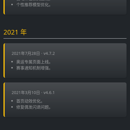
个性推荐模型优化。
2021 年
2021年7月28日 · v4.7.2
奥运专属页面上线。
赛事通知机制增强。
2021年3月10日 · v4.6.1
首页动效优化。
修复偶发闪退问题。