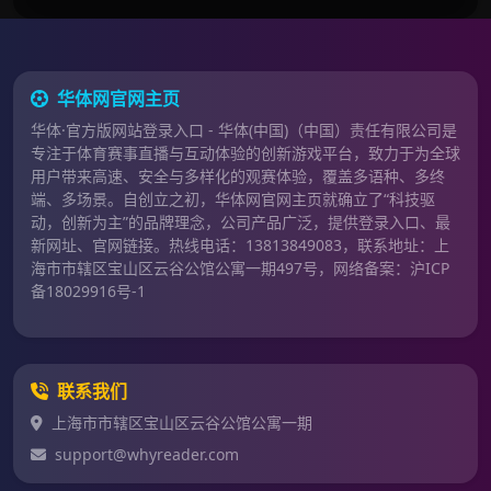
华体网官网主页
华体·官方版网站登录入口 - 华体(中国)（中国）责任有限公司是
专注于体育赛事直播与互动体验的创新游戏平台，致力于为全球
用户带来高速、安全与多样化的观赛体验，覆盖多语种、多终
端、多场景。自创立之初，华体网官网主页就确立了“科技驱
动，创新为主”的品牌理念，公司产品广泛，提供登录入口、最
新网址、官网链接。热线电话：13813849083，联系地址：上
海市市辖区宝山区云谷公馆公寓一期497号，网络备案：沪ICP
备18029916号-1
联系我们
上海市市辖区宝山区云谷公馆公寓一期
support@whyreader.com