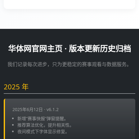
华体网官网主页 · 版本更新历史归档
我们记录每次进步，只为更稳定的赛事观看与数据服务。
2025 年
2025年6月12日 · v6.1.2
新增“赛事快报”弹窗提醒。
推荐算法优化，提升相关性。
夜间模式下字体显示修复。