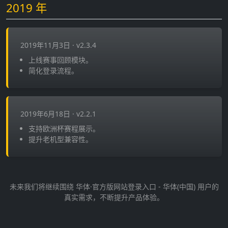
2019 年
2019年11月3日 · v2.3.4
上线赛事回顾模块。
简化登录流程。
2019年6月18日 · v2.2.1
支持欧洲杯赛程展示。
提升老机型兼容性。
未来我们将继续围绕 华体·官方版网站登录入口 - 华体(中国) 用户的
真实需求，不断提升产品体验。